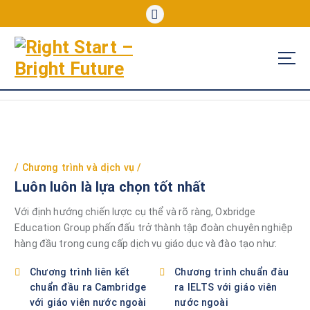
S
k
i
p
t
o
c
o
n
t
e
Chương trình và dịch vụ
n
Luôn luôn là lựa chọn tốt nhất
t
Với định hướng chiến lược cụ thể và rõ ràng, Oxbridge
Education Group phấn đấu trở thành tập đoàn chuyên nghiệp
hàng đầu trong cung cấp dịch vụ giáo dục và đào tạo như:
Chương trình liên kết
Chương trình chuẩn đàu
chuẩn đầu ra Cambridge
ra IELTS với giáo viên
với giáo viên nước ngoài
nước ngoài