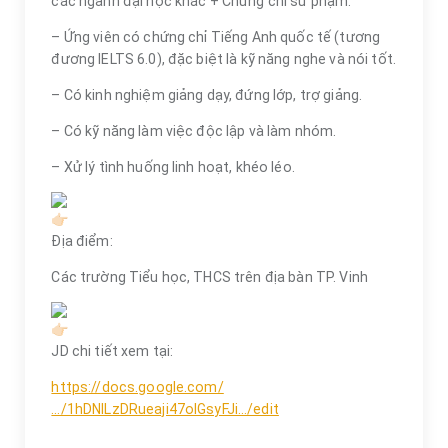
các ngành đại học khác + Chứng chỉ sư phạm.
– Ứng viên có chứng chỉ Tiếng Anh quốc tế (tương
đương IELTS 6.0), đặc biệt là kỹ năng nghe và nói tốt.
– Có kinh nghiệm giảng dạy, đứng lớp, trợ giảng.
– Có kỹ năng làm việc độc lập và làm nhóm.
– Xử lý tình huống linh hoạt, khéo léo.
Địa điểm:
Các trường Tiểu học, THCS trên địa bàn TP. Vinh
JD chi tiết xem tại:
https://docs.google.com/
…/1hDNlLzDRueaji47oIGsyFJi…/edit
________________________________________