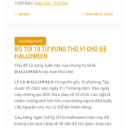
Trích Báo:
Giáo Dục Thời Đại
Nov, Mon, 2023
admin
Uncategorized
BỎ TÚI 10 TỪ VỰNG THÚ VỊ CHỦ ĐỀ
HALLOWEEN
Chủ đề từ vựng tuần này của chúng ta sẽ là
𝐇𝐀𝐋𝐋𝐎𝐖𝐄𝐄𝐍 các bạn nhỏ nhé.
Lễ hội 𝐇𝐀𝐋𝐋𝐎𝐖𝐄𝐄𝐍 có nguồn gốc từ phương Tây,
được tổ chức vào ngày 31/10 hàng năm. Vào ngày
này, những gia đình theo đạo sẽ tổ chức các nghi lễ
nhằm tưởng nhớ linh hồn của những người đã khuất,
cầu nguyện cho họ có thể lên thiên đàng.
Sau hàng ngàn thế kỷ, lễ hội Halloween hiện nay đã
không còn quá nặng nề về vấn đề tôn giáo, thay vào