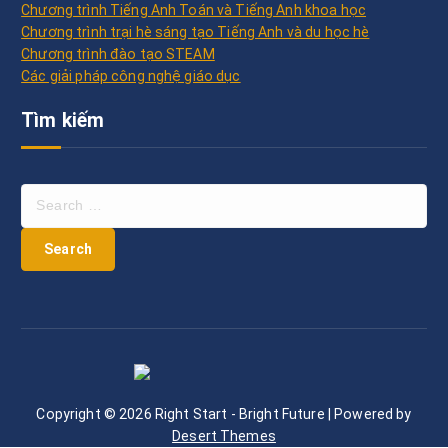
Chương trình Tiếng Anh Toán và Tiếng Anh khoa học
Chương trình trại hè sáng tạo Tiếng Anh và du học hè
Chương trình đào tạo STEAM
Các giải pháp công nghệ giáo dục
Tìm kiếm
S
e
a
r
c
h
f
o
r
:
Copyright © 2026 Right Start - Bright Future | Powered by
Desert Themes