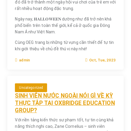
đó đã trở thành một ngày hội vui chơi của trẻ em với
rất nhiều hoạt động đặc trưng.
Ngày nay, 𝐇𝐀𝐋𝐋𝐎𝐖𝐄𝐄𝐍 dường như đã trở nên khá
phổ biến trên toàn thế giới, kể cả ở quốc gia Đông
Nam Á như Việt Nam.
Cùng OEG trang bị những từ vựng cần thiết để tự tin
khi giới thiệu về chủ đề thú vị này nhé!
Oct, Tue, 2023
admin
Uncategorized
SINH VIÊN NƯỚC NGOÀI NÓI GÌ VỀ KỲ
THỰC TẬP TẠI OXBRIDGE EDUCATION
GROUP?
Với nền tảng kiến thức sư phạm tốt, tự tin cùng khả
năng thích nghi cao, Zane Cornelius – sinh viên