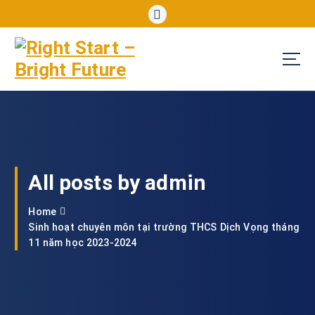
S
k
i
p
t
o
c
o
n
t
e
All posts by admin
n
t
Home
Sinh hoạt chuyên môn tại trường THCS Dịch Vọng tháng
11 năm học 2023-2024