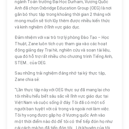
ngành Toán trường Đại Học Durham, Vương Quốc
Anh đã chọn Oxbridge Education Group (OEG) là nơi
gắn bó thực tập trong khoảng thời gian 2 tháng với
mong muốn sẽ tích lũy thêm được nhiều kiến thức
và kinh nghiệm ở lĩnh vực giáo dục.
Đảm nhiệm với vai trò trợ lý phòng Đào Tạo – Học
Thuật, Zane luôn tích cực tham gia vào các hoạt
động giảng dạy Trại hè, nghiên cứu và soạn tài liệu,
qua đó hỗ trợ rất nhiều cho chương trình Tiếng Anh,
STEM… của OEG.
Sau những trải nghiệm đáng nhớ tại kỳ thực tập,
Zane chia sẻ:
“Lần thực tập này với OEG thực sự đã mang lại cho
tôi nhiều hiểu biết sâu sắc về lĩnh vực giáo dục tại
Việt Nam và cuộc sống ở đây. Tôi đã có một số
người bạn tuyệt vời cả trong và ngoài nơi làm việc.
Tôi hy vọng được gặp họ ở Vương quốc Anh vào
một thời điểm nào đó để tôi có thể tiếp đón họ như
cái cách mà họ đã tiếp đón tôi… Lời khuyên của tôi