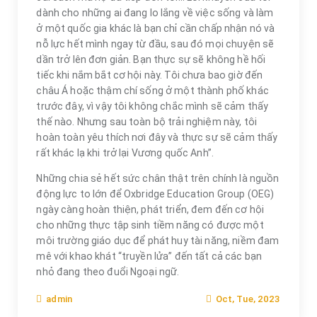
dành cho những ai đang lo lắng về việc sống và làm
ở một quốc gia khác là bạn chỉ cần chấp nhận nó và
nỗ lực hết mình ngay từ đầu, sau đó mọi chuyện sẽ
dần trở lên đơn giản. Bạn thực sự sẽ không hề hối
tiếc khi nắm bắt cơ hội này. Tôi chưa bao giờ đến
châu Á hoặc thậm chí sống ở một thành phố khác
trước đây, vì vậy tôi không chắc mình sẽ cảm thấy
thế nào. Nhưng sau toàn bộ trải nghiệm này, tôi
hoàn toàn yêu thích nơi đây và thực sự sẽ cảm thấy
rất khác lạ khi trở lại Vương quốc Anh”.
Những chia sẻ hết sức chân thật trên chính là nguồn
động lực to lớn để Oxbridge Education Group (OEG)
ngày càng hoàn thiện, phát triển, đem đến cơ hội
cho những thực tập sinh tiềm năng có được một
môi trường giáo dục để phát huy tài năng, niềm đam
mê với khao khát “truyền lửa” đến tất cả các bạn
nhỏ đang theo đuổi Ngoại ngữ.
Oct, Tue, 2023
admin