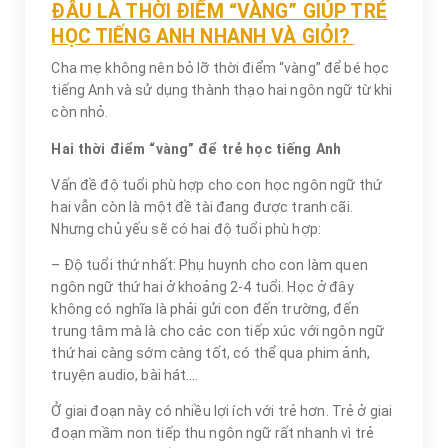
ĐÂU LÀ THỜI ĐIỂM “VÀNG” GIÚP TRẺ
HỌC TIẾNG ANH NHANH VÀ GIỎI?
Cha mẹ không nên bỏ lỡ thời điểm “vàng” để bé học
tiếng Anh và sử dụng thành thạo hai ngôn ngữ từ khi
còn nhỏ.
Hai thời điểm “vàng” để trẻ học tiếng Anh
Vấn đề độ tuổi phù hợp cho con học ngôn ngữ thứ
hai vẫn còn là một đề tài đang được tranh cãi.
Nhưng chủ yếu sẽ có hai độ tuổi phù hợp:
– Độ tuổi thứ nhất: Phụ huynh cho con làm quen
ngôn ngữ thứ hai ở khoảng 2-4 tuổi. Học ở đây
không có nghĩa là phải gửi con đến trường, đến
trung tâm mà là cho các con tiếp xúc với ngôn ngữ
thứ hai càng sớm càng tốt, có thể qua phim ảnh,
truyện audio, bài hát….
Ở giai đoạn này có nhiều lợi ích với trẻ hơn. Trẻ ở giai
đoạn mầm non tiếp thu ngôn ngữ rất nhanh vì trẻ