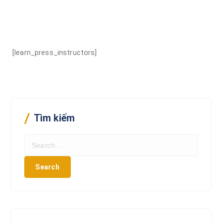
[learn_press_instructors]
Tìm kiếm
S
e
a
r
c
h
f
o