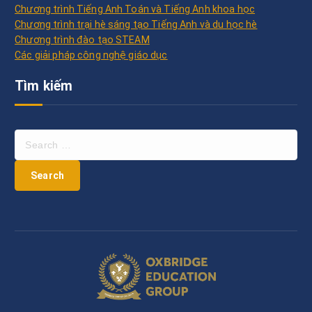
Chương trình Tiếng Anh Toán và Tiếng Anh khoa học
Chương trình trại hè sáng tạo Tiếng Anh và du học hè
Chương trình đào tạo STEAM
Các giải pháp công nghệ giáo dục
Tìm kiếm
S
e
a
r
c
h
f
o
r
: