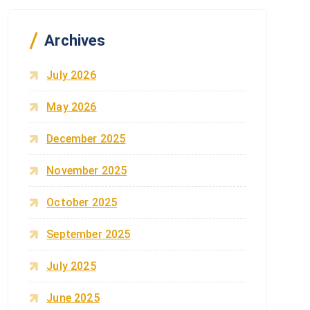
f
o
r
Archives
:
July 2026
May 2026
December 2025
November 2025
October 2025
September 2025
July 2025
June 2025