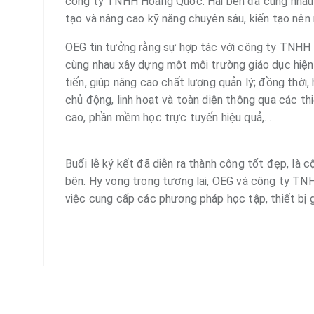
công ty TNHH Hoàng Quốc. Hai bên đã cùng nhau 
tạo và nâng cao kỹ năng chuyên sâu, kiến tạo nên
OEG tin tưởng rằng sự hợp tác với công ty TNHH
cùng nhau xây dựng một môi trường giáo dục hiện 
tiến, giúp nâng cao chất lượng quản lý; đồng thời,
chủ động, linh hoạt và toàn diện thông qua các t
cao, phần mềm học trực tuyến hiệu quả,…
Buổi lễ ký kết đã diễn ra thành công tốt đẹp, là
bên. Hy vọng trong tương lai, OEG và công ty TNH
việc cung cấp các phương pháp học tập, thiết bị g