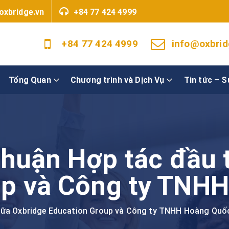
oxbridge.vn
+84 77 424 4999
+84 77 424 4999
info@oxbrid
Tổng Quan
Chương trình và Dịch Vụ
Tin tức – S
 thuận Hợp tác đầu 
up và Công ty TNH
 giữa Oxbridge Education Group và Công ty TNHH Hoàng Quố