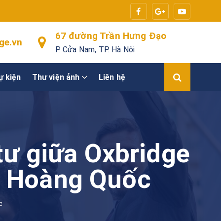
67 đường Trần Hưng Đạo
ge.vn
P. Cửa Nam, TP. Hà Nội
ự kiện
Thư viện ảnh
Liên hệ
tư giữa Oxbridge
H Hoàng Quốc
c