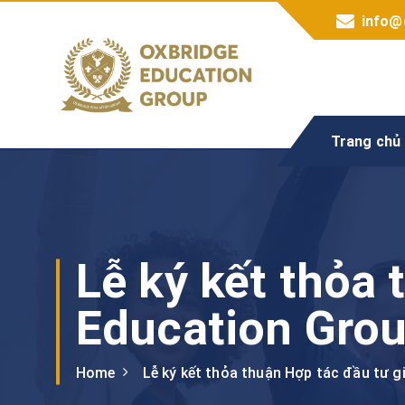
S
info@
k
i
p
t
o
Trang chủ
c
o
n
t
e
n
Lễ ký kết thỏa
t
Education Gro
Home
Lễ ký kết thỏa thuận Hợp tác đầu tư